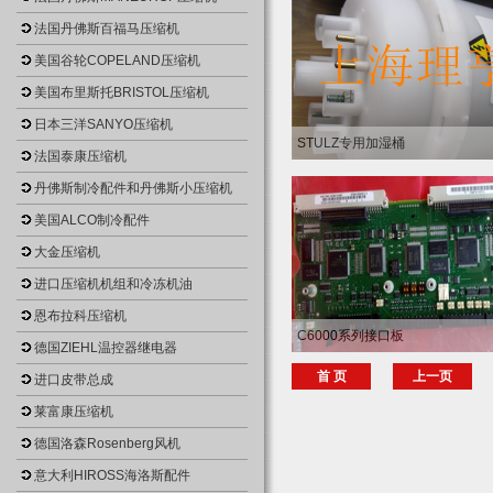
法国丹佛斯百福马压缩机
美国谷轮COPELAND压缩机
美国布里斯托BRISTOL压缩机
日本三洋SANYO压缩机
STULZ专用加湿桶
法国泰康压缩机
丹佛斯制冷配件和丹佛斯小压缩机
美国ALCO制冷配件
大金压缩机
进口压缩机机组和冷冻机油
恩布拉科压缩机
C6000系列接口板
德国ZIEHL温控器继电器
首 页
上一页
进口皮带总成
莱富康压缩机
德国洛森Rosenberg风机
意大利HIROSS海洛斯配件