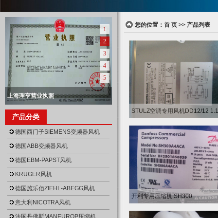
您的位置：
首 页
>> 产品列表
1
2
3
4
5
上海理亨营业执照
null
上海理亨营业执照正本
上海理亨仓库
上海理亨仓库
上海理亨仓库
STULZ空调专用风机DD12/12 1.
产品分类
null
null
null
null
德国西门子SIEMENS变频器风机
德国ABB变频器风机
德国EBM-PAPST风机
KRUGER风机
德国施乐佰ZIEHL-ABEGG风机
开利专用压缩机 SH300
意大利NICOTRA风机
法国丹佛斯MANEUROP压缩机