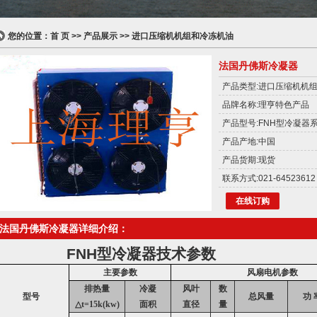
您的位置：
首 页
>>
产品展示
>>
进口压缩机机组和冷冻机油
法国丹佛斯冷凝器
产品类型:
进口压缩机机
品牌名称:
理亨特色产品
产品型号:FNH型冷凝器
产品产地:中国
产品货期:现货
联系方式:021-64523612
在线订购
法国丹佛斯冷凝器详细介绍：
FNH
型冷凝器技术参数
主要参数
风扇电机参数
排热量
冷凝
风叶
数
型号
总风量
功 
△t=15k(kw)
面积
直径
量