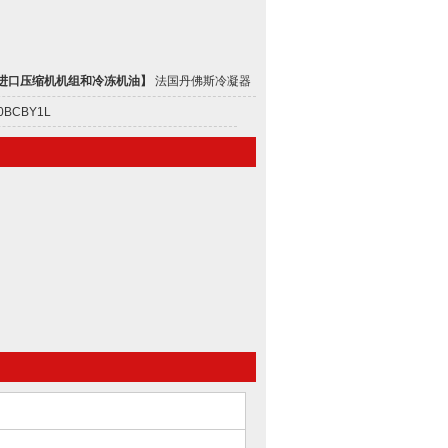
进口压缩机机组和冷冻机油
】
法国丹佛斯冷凝器
0BCBY1L