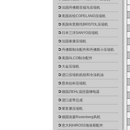
法国丹佛斯百福马压缩机
美国谷轮COPELAND压缩机
美国布里斯托BRISTOL压缩机
日本三洋SANYO压缩机
法国泰康压缩机
丹佛斯制冷配件和丹佛斯小压缩机
美国ALCO制冷配件
大金压缩机
进口压缩机机组和冷冻机油
恩布拉科压缩机
德国ZIEHL温控器继电器
进口皮带总成
莱富康压缩机
德国洛森Rosenberg风机
意大利HIROSS海洛斯配件