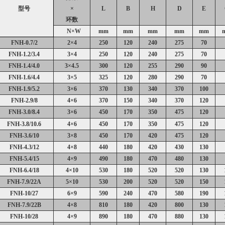
型号
×
L
B
H
D
E
环数
N
×
W
mm
mm
mm
mm
mm
FNH-0.7/2
2
×
4
250
120
240
275
70
FNH-1.2/3.4
3
×
4
250
120
240
275
70
FNH-1.4/4.0
3
×
4.5
300
120
255
290
90
FNH-1.6/4.4
3
×
5
325
120
280
290
70
FNH-1.9/5.2
3
×
6
370
130
340
370
100
FNH-2.9/8
4
×
6
370
150
340
370
120
FNH-3.0/8.4
3
×
6
450
170
350
475
120
FNH-3.8/10.6
4
×
6
450
170
350
475
120
FNH-3.6/10
3
×
8
450
170
420
475
120
FNH-4.3/12
4
×
8
440
180
420
430
130
FNH-5.4/15
4
×
9
490
180
470
480
130
FNH-6.4/18
4
×
10
530
180
520
520
130
FNH-7.9/22A
5
×
10
530
200
520
520
150
FNH-10/27
6
×
9
590
240
470
580
190
FNH-7.9/22B
4
×
8
810
180
420
800
130
FNH-10/28
4
×
9
890
180
470
880
130