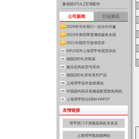
德国STULZ空调配件
公司新闻
行业资讯
2026年马年我们一起合作共赢
2023年第四季度继续服务全国
2021年国庆节放假安排
KRUGER上海理亨有现货供应
德国ZIEHL控制器
施乐佰风机型号库存
德国ZIEHL所有系列产品
上海理亨鼠年放假通知
中国国内高压变频器配置散热风机
上海理亨部分EBM-PAPST
友情链接
理亨西门子变频器风机专卖店
上海理亨勤加缘网站