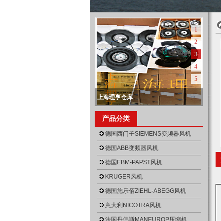
1
2
3
4
5
上海理亨仓库
null
上海理亨营业执照正本
上海理亨营业执照
上海理亨仓库
上海理亨仓库
产品分类
null
null
null
null
德国西门子SIEMENS变频器风机
德国ABB变频器风机
德国EBM-PAPST风机
KRUGER风机
德国施乐佰ZIEHL-ABEGG风机
意大利NICOTRA风机
法国丹佛斯MANEUROP压缩机