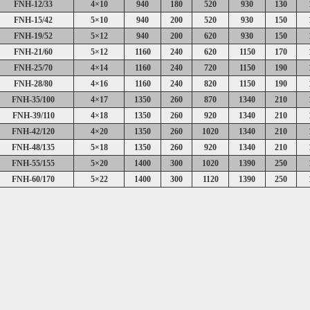
FNH-12/33
4
×
10
940
180
520
930
130
FNH-15/42
5
×
10
940
200
520
930
150
FNH-19/52
5
×
12
940
200
620
930
150
FNH-21/60
5
×
12
1160
240
620
1150
170
FNH-25/70
4
×
14
1160
240
720
1150
190
FNH-28/80
4
×
16
1160
240
820
1150
190
FNH-35/100
4
×
17
1350
260
870
1340
210
FNH-39/110
4
×
18
1350
260
920
1340
210
FNH-42/120
4
×
20
1350
260
1020
1340
210
FNH-48/135
5
×
18
1350
260
920
1340
210
FNH-55/155
5
×
20
1400
300
1020
1390
250
FNH-60/170
5
×
22
1400
300
1120
1390
250