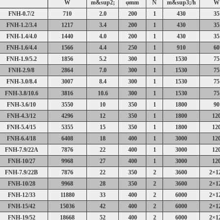
W
m&sup2;
φ
mm
N
m&sup3;
/h
W
FNH-0.7/2
710
2.0
200
1
430
35
FNH-1.2/3.4
1217
3.4
200
1
430
35
FNH-1.4/4.0
1440
4.0
200
1
430
35
FNH-1.6/4.4
1566
4.4
250
1
910
60
FNH-1.9/5.2
1856
5.2
300
1
1530
75
FNH-2.9/8
2864
7.0
300
1
1530
75
FNH-3.0/8.4
3007
8.4
300
1
1530
75
FNH-3.8/10.6
3816
10.6
300
1
1530
75
FNH-3.6/10
3550
10
350
1
1800
90
FNH-4.3/12
4296
12
350
1
1800
12
FNH-5.4/15
5355
15
350
1
1800
12
FNH-6.4/18
6408
18
400
1
3000
12
FNH-7.9/22A
7876
22
400
1
3000
12
FNH-10/27
9968
27
400
1
3000
12
FNH-7.9/22B
7876
22
350
2
3600
2
×
1
FNH-10/28
9968
28
350
2
3600
2
×
1
FNH-12/33
11880
33
400
2
6000
2
×
1
FNH-15/42
15036
42
400
2
6000
2
×
1
FNH-19/52
18668
52
400
2
6000
2
×
1