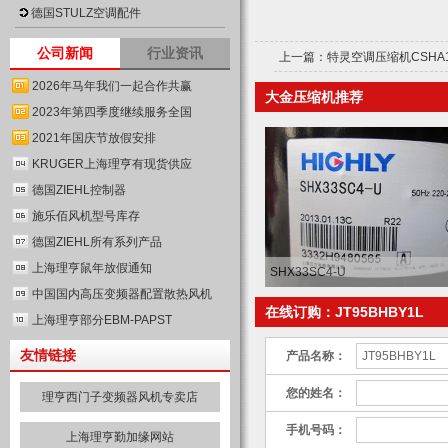
德国STULZ空调配件
公司新闻
行业资讯
上一篇：
特灵空调压缩机CSHA1
2026年马年我们一起合作共赢
大金压缩机推荐
2023年第四季度继续服务全国
2021年国庆节放假安排
KRUGER上海理亨有现货供应
德国ZIEHL控制器
施乐佰风机型号库存
德国ZIEHL所有系列产品
上海理亨鼠年放假通知
SHX33S​C4-U
中国国内高压变频器配置散热风机
在线订购：JT95BHBY1L
上海理亨部分EBM-PAPST
友情链接
产品名称：
您的姓名：
理亨西门子变频器风机专卖店
手机号码：
上海理亨勤加缘网站