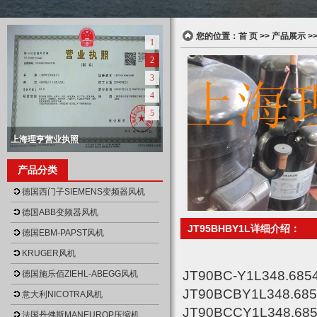
您的位置：
首 页
>>
产品展示
>
1
2
3
4
5
上海理亨营业执照
null
上海理亨营业执照正本
上海理亨仓库
上海理亨仓库
上海理亨仓库
产品分类
null
null
null
null
德国西门子SIEMENS变频器风机
德国ABB变频器风机
JT95BHBY1L详细介绍：
德国EBM-PAPST风机
KRUGER风机
JT90BC-Y1L348.685
德国施乐佰ZIEHL-ABEGG风机
JT90BCBY1L348.68
意大利NICOTRA风机
JT90BCCY1L348.68
法国丹佛斯MANEUROP压缩机