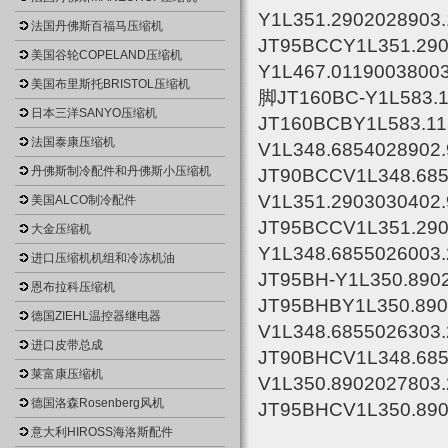
Y1L351.290202890
法国丹佛斯百福马压缩机
JT95BCCY1L351.29
美国谷轮COPELAND压缩机
Y1L467.0119003800
美国布里斯托BRISTOL压缩机
脚JT160BC-Y1L583.
日本三洋SANYO压缩机
JT160BCBY1L583.1
法国泰康压缩机
V1L348.685402890
丹佛斯制冷配件和丹佛斯小压缩机
JT90BCCV1L348.68
V1L351.290303040
美国ALCO制冷配件
JT95BCCV1L351.2
大金压缩机
Y1L348.685502600
进口压缩机机组和冷冻机油
JT95BH-Y1L350.89
恩布拉科压缩机
JT95BHBY1L350.89
德国ZIEHL温控器继电器
V1L348.685502630
进口皮带总成
JT90BHCV1L348.68
莱富康压缩机
V1L350.890202780
德国洛森Rosenberg风机
JT95BHCV1L350.89
意大利HIROSS海洛斯配件