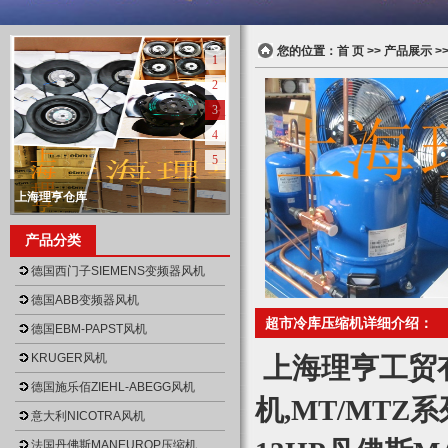
您的位置：
首 页
>>
产品展示
>
1
2
3
4
5
上海理亨仓库
null
上海理亨营业执照正本
上海理亨营业执照
上海理亨仓库
上海理亨仓库
产品分类
null
null
null
null
德国西门子SIEMENS变频器风机
德国ABB变频器风机
超市冷库压缩机详细介绍：
德国EBM-PAPST风机
KRUGER风机
上海理亨工贸
德国施乐佰ZIEHL-ABEGG风机
机,MT/MTZ
意大利NICOTRA风机
法国丹佛斯MANEUROP压缩机