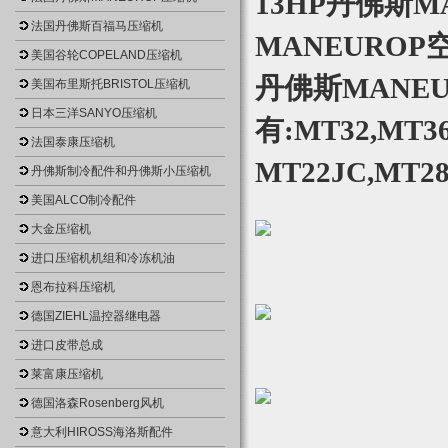
13HP丹佛斯
法国丹佛斯百福马压缩机
MANEUROP
美国谷轮COPELAND压缩机
丹佛斯MANEU
美国布里斯托BRISTOL压缩机
日本三洋SANYO压缩机
有:MT32,MT36
法国泰康压缩机
MT22JC,MT28
丹佛斯制冷配件和丹佛斯小压缩机
美国ALCO制冷配件
大金压缩机
进口压缩机机组和冷冻机油
恩布拉科压缩机
德国ZIEHL温控器继电器
进口皮带总成
莱富康压缩机
德国洛森Rosenberg风机
意大利HIROSS海洛斯配件