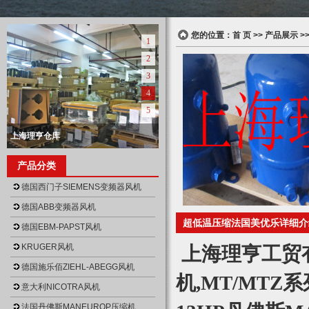
您的位置：
首 页
>>
产品展示
>
1
2
3
4
5
上海理亨仓库
null
上海理亨营业执照正本
上海理亨营业执照
上海理亨仓库
上海理亨仓库
产品分类
null
null
null
null
德国西门子SIEMENS变频器风机
德国ABB变频器风机
超低温压缩法国美优乐详细介
德国EBM-PAPST风机
KRUGER风机
上海理亨工贸
德国施乐佰ZIEHL-ABEGG风机
机,MT/MTZ
意大利NICOTRA风机
法国丹佛斯MANEUROP压缩机