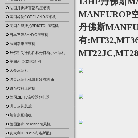
13HP丹佛斯
法国丹佛斯百福马压缩机
MANEUROP
美国谷轮COPELAND压缩机
丹佛斯MANEU
美国布里斯托BRISTOL压缩机
日本三洋SANYO压缩机
有:MT32,MT36
法国泰康压缩机
MT22JC,MT28
丹佛斯制冷配件和丹佛斯小压缩机
美国ALCO制冷配件
大金压缩机
进口压缩机机组和冷冻机油
恩布拉科压缩机
德国ZIEHL温控器继电器
进口皮带总成
莱富康压缩机
德国洛森Rosenberg风机
意大利HIROSS海洛斯配件